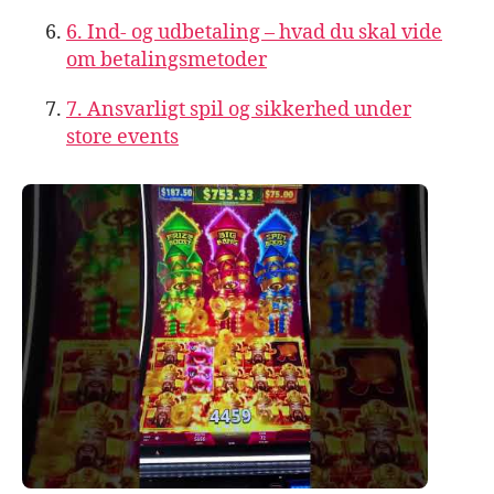
6. Ind- og udbetaling – hvad du skal vide
om betalingsmetoder
7. Ansvarligt spil og sikkerhed under
store events