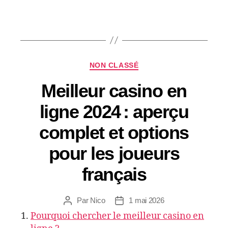
Catégories
NON CLASSÉ
Meilleur casino en
ligne 2024 : aperçu
complet et options
pour les joueurs
français
Par
Nico
1 mai 2026
Auteur
Date
de
de
Pourquoi chercher le meilleur casino en
l’article
l’article