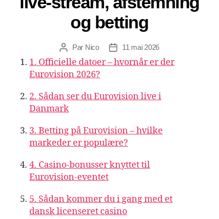
live‑stream, afstemning
og betting
Par
Nico
11 mai 2026
Auteur
Date
de
de
1. Officielle datoer – hvornår er der
l’article
l’article
Eurovision 2026?
2. Sådan ser du Eurovision live i
Danmark
3. Betting på Eurovision – hvilke
markeder er populære?
4. Casino‑bonusser knyttet til
Eurovision‑eventet
5. Sådan kommer du i gang med et
dansk licenseret casino