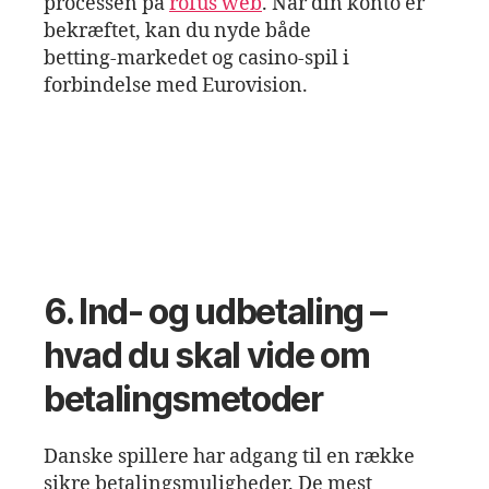
processen på
rofus web
. Når din konto er
bekræftet, kan du nyde både
betting‑markedet og casino‑spil i
forbindelse med Eurovision.
6. Ind- og udbetaling –
hvad du skal vide om
betalingsmetoder
Danske spillere har adgang til en række
sikre betalingsmuligheder. De mest