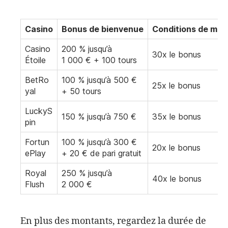
Casino
Bonus de bienvenue
Conditions de mis
Casino
200 % jusqu’à
30x le bonus
Étoile
1 000 € + 100 tours
BetRo
100 % jusqu’à 500 €
25x le bonus
yal
+ 50 tours
LuckyS
150 % jusqu’à 750 €
35x le bonus
pin
Fortun
100 % jusqu’à 300 €
20x le bonus
ePlay
+ 20 € de pari gratuit
Royal
250 % jusqu’à
40x le bonus
Flush
2 000 €
En plus des montants, regardez la durée de