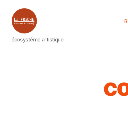
B
La
écosystème artistique
Friche
c